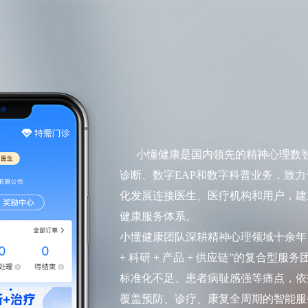
小懂健康是国内领先的精神心理数智
诊断、数字EAP和数字科普业务，致力
化发展连接医生、医疗机构和用户，建
健康服务体系。
小懂健康团队深耕精神心理领域十余年
+ 科研 + 产品 + 供应链”的复合型
标准化不足、患者病耻感强等痛点，依
覆盖预防、诊疗、康复全周期的智能服